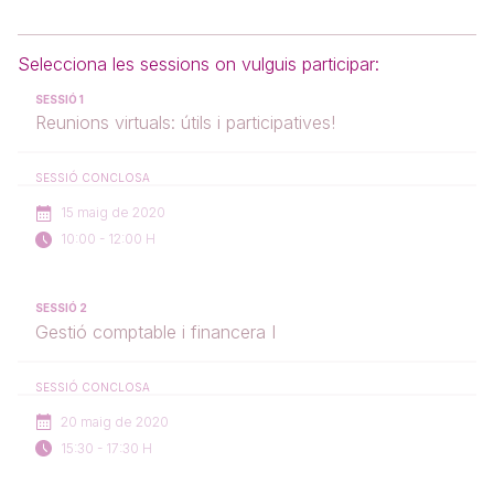
Selecciona les sessions on vulguis participar:
SESSIÓ 1
Reunions virtuals: útils i participatives!
SESSIÓ CONCLOSA
15 maig de 2020
10:00 - 12:00 H
SESSIÓ 2
Gestió comptable i financera I
SESSIÓ CONCLOSA
20 maig de 2020
15:30 - 17:30 H