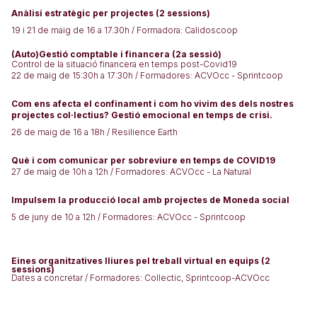
Anàlisi estratègic per projectes (2 sessions)
19 i 21 de maig de 16 a 17.30h / Formadora:
Calidoscoop
(Auto)Gestió comptable i financera
(2a sessió)
Control de la situació financera en temps post-Covid19
22 de maig de 15:30h a 17:30h / Formadores:
ACVOcc - Sprintcoop
Com ens afecta el confinament i com ho vivim des dels nostres
projectes col·lectius? Gestió emocional en temps de crisi.
26 de maig de 16 a 18h /
Resilience Earth
Què i com comunicar per sobreviure en temps de COVID19
27 de maig de 10h a 12h / Formadores: ACVOcc - La Natural
Impulsem la producció local amb projectes de Moneda social
5 de juny de 10 a 12h / Formadores: ACVOcc - Sprintcoop
Eines organitzatives lliures pel treball virtual en equips
(2
sessions)
Dates a concretar / Formadores: Collectic, Sprintcoop-ACVOcc