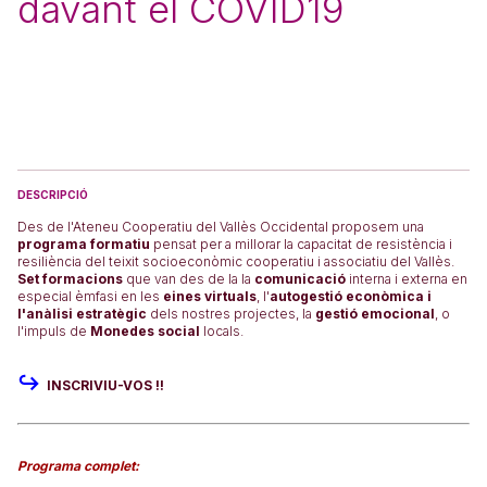
davant el COVID19
DESCRIPCIÓ
Des de l'Ateneu Cooperatiu del Vallès Occidental proposem una
programa formatiu
pensat per a millorar la capacitat de resistència i
resiliència del teixit socioeconòmic cooperatiu i associatiu del Vallès.
Set formacions
que van des de la la
comunicació
interna i externa en
especial èmfasi en les
eines virtuals
, l'
autogestió econòmica i
l'anàlisi estratègic
dels nostres projectes, la
gestió emocional
, o
l'impuls de
Monedes social
locals.
↪️
INSCRIVIU-VOS !!
Programa complet: