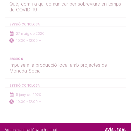
Què, com i a qui comunicar per sobreviure en temps
de COVID-19
SESSIÓ CONCLOSA
27 maig de 2020
10:00 - 12:00 H
SESSIÓ 6
Impulsem la producció local amb projectes de
Moneda Social
SESSIÓ CONCLOSA
5 juny de 2020
10:00 - 12:00 H
Aquesta aplicació web ha sigut
AVÍS LEGAL