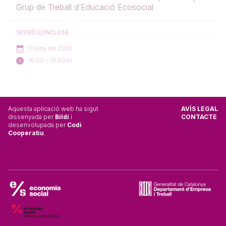
Grup de Treball d’Educació Ecosocial
SESSIÓ CONCLOSA
11 juny de 2026
18:00 - 19:00 H
Aquesta aplicació web ha sigut
AVÍS LEGAL
dissenyada per
Bildi
i
CONTACTE
desenvolupada per
Codi
Cooperatiu
.