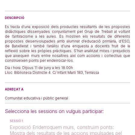
DESCRIPCIÓ
Es tracta d’una exposició dels productes resultants de les propostes
didàctiques dissenyades conjuntament pel Grup de Treball al voltant
de l’antiracisme a les aules. Es mostren els resultats de diferents
propostes desenvolupades amb alumnat d’educació primària, d’ESO,
de Batxillerat i també l’anàlisi d’una enquesta a docents fruit de la
reflexió sobre les pròpies pràctiques. S’han analitzat mites i prejudicis
que aixequen murs entre nosaltres així com accions i col·lectius que
construeixen ponts per enderrocar-los.
Dia i hora: Dijous 11 de juny a les 18.00h
Lloc: Biblioteca Districte 4. C/ Infant Martí 183, Terrassa
ADREÇAT A
Comunitat educativa i públic general
Selecciona les sessions on vulguis participar:
SESSIÓ 1
Exposició Enderroquem murs, construïm ponts:
Mostra dels resultats de les accions impulsades pel